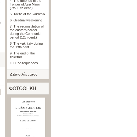
4. The defence of the
y
frontier of Asia Minor
(7th-10th cent.)
5. Tactic of the «akritai»
6. Gradual weakening
e
7. The reconstitution of
the eastern border
during the Comnenid
period (12th cent.)
d
8. The «akritai» during
the 13th cent.
9. The end of the
«akritai»
10. Consequences
Δελτίο λήμματος