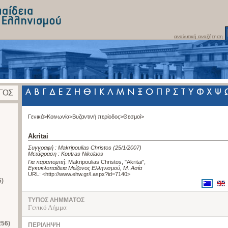
αναλυτική αναζήτηση
Γενικά>
Κοινωνία>
Βυζαντινή περίοδος>
Θεσμοί>
Akritai
Συγγραφή :
Makripoulias Christos
(25/1/2007)
Μετάφραση :
Koutras Nikolaos
Για παραπομπή
:
Makripoulias Christos, "Akritai"
,
Εγκυκλοπαίδεια Μείζονος Ελληνισμού, Μ. Ασία
URL: <
http://www.ehw.gr/l.aspx?id=7140
>
6)
ΤΥΠΟΣ ΛΗΜΜΑΤΟΣ
Γενικό Λήμμα
256)
ΠΕΡΙΛΗΨΗ