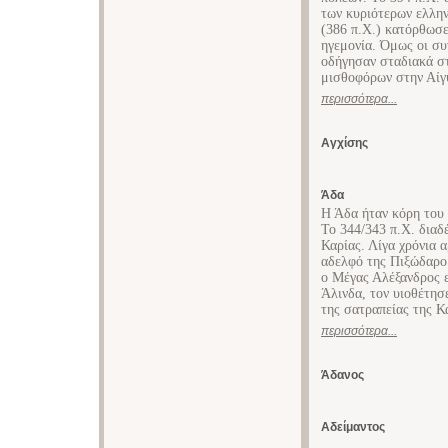
των κυριότερων ελλην
(386 π.Χ.) κατόρθωσε
ηγεμονία. Όμως οι συ
οδήγησαν σταδιακά σ
μισθοφόρων στην Αίγυ
περισσότερα...
Αγχίσης
Άδα
Η Άδα ήταν κόρη του 
Το 344/343 π.Χ. διαδ
Καρίας. Λίγα χρόνια 
αδελφό της Πιξώδαρο 
ο Μέγας Αλέξανδρος ε
Άλινδα, τον υιοθέτησ
της σατραπείας της Κ
περισσότερα...
Άδανος
Αδείμαντος