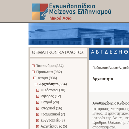
z
Τοπωνύμια (834)
Πρόσωπα>
Άτομα>
Αρχαιό
Πρόσωπα (982)
Άτομα (936)
Αρχαιότητα
Αρχαιότητα (384)
Φιλόσοφοι (30)
Ρήτορες (12)
Γιατροί (24)
Αγαθαρχίδης ο Κνίδιο
Ιστορικοί (16)
Ιστορικός, γεωγράφος
Κνίδο. Περιπατητικός
Γραμματικοί (7)
ιστορία της Ασίας, ι
Συγγραφείς (8)
Ερυθράς Θαλάσσης. Α
Αρχιτέκτονες (5)
αποσπάσματα.