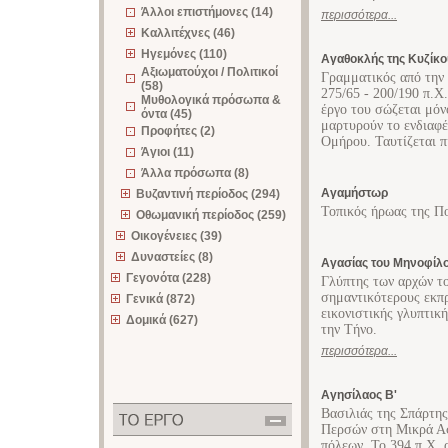
Άλλοι επιστήμονες (14)
περισσότερα...
Καλλιτέχνες (46)
Ηγεμόνες (110)
Αγαθοκλής της Κυζίκο
Αξιωματούχοι / Πολιτικοί
Γραμματικός από την 
(58)
275/65 - 200/190 π.Χ
Μυθολογικά πρόσωπα &
έργο του σώζεται μό
όντα (45)
μαρτυρούν το ενδιαφέ
Προφήτες (2)
Ομήρου. Ταυτίζεται π
Άγιοι (11)
Άλλα πρόσωπα (8)
Αγαμήστωρ
Βυζαντινή περίοδος (294)
Τοπικός ήρωας της Π
Οθωμανική περίοδος (259)
Οικογένειες (39)
Δυναστείες (8)
Αγασίας του Μηνοφίλ
Γεγονότα (228)
Γλύπτης των αρχών το
σημαντικότερους εκπ
Γενικά (872)
εικονιστικής γλυπτικ
Δομικά (627)
την Τήνο.
περισσότερα...
Αγησίλαος Β'
Βασιλιάς της Σπάρτης
Περσών στη Μικρά Ασ
πόλεων. Το 394 π.Χ. 