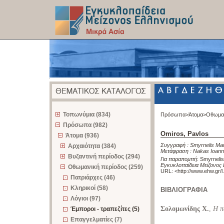
z
Τοπωνύμια (834)
Πρόσωπα>
Άτομα>
Οθωμαν
Πρόσωπα (982)
Omiros, Pavlos
Άτομα (936)
Συγγραφή :
Smyrnelis Ma
Αρχαιότητα (384)
Μετάφραση :
Nakas Ioann
Βυζαντινή περίοδος (294)
Για παραπομπή
:
Smyrnelis
Εγκυκλοπαίδεια Μείζονος 
Οθωμανική περίοδος (259)
URL: <
http://www.ehw.gr/
Πατριάρχες (46)
Κληρικοί (58)
ΒΙΒΛΙΟΓΡΑΦΙΑ
Λόγιοι (97)
Σολομωνίδης Χ.
,
Η π
Έμποροι - τραπεζίτες (5)
Επαγγελματίες (7)